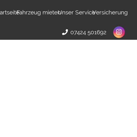
artseite
Fahrzeug mieten
Unser Service
Versicherung
07424 501692